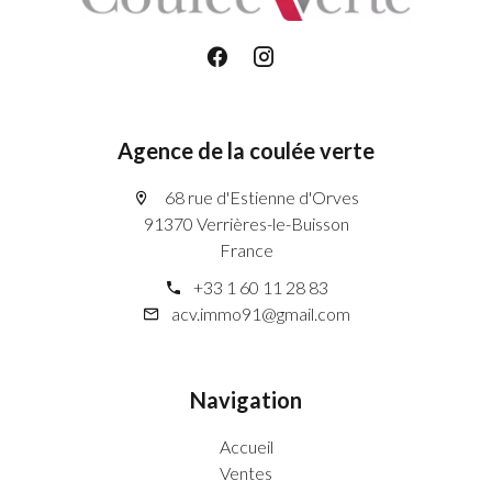
Agence de la coulée verte
68 rue d'Estienne d'Orves
91370 Verrières-le-Buisson
France
+33 1 60 11 28 83
acv.immo91@gmail.com
Navigation
Accueil
Ventes