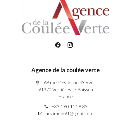
Agence de la coulée verte
68 rue d'Estienne d'Orves
91370 Verrières-le-Buisson
France
+33 1 60 11 28 83
acv.immo91@gmail.com