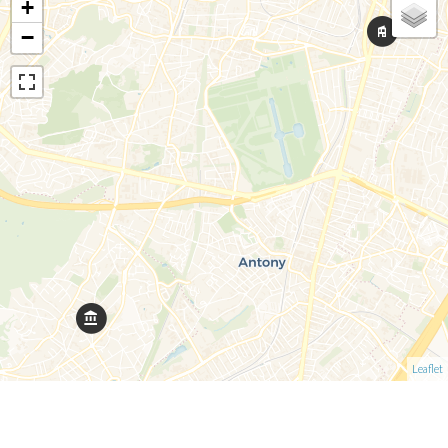
+
−
Leaflet