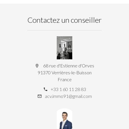
Contactez un conseiller
68 rue d'Estienne d'Orves
91370 Verrières-le-Buisson
France
+33 1 60 11 28 83
acv.immo91@gmail.com