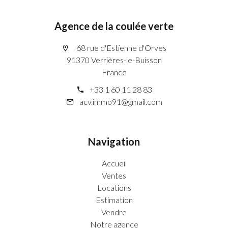
Agence de la coulée verte
68 rue d'Estienne d'Orves
91370 Verrières-le-Buisson
France
+33 1 60 11 28 83
acv.immo91@gmail.com
Navigation
Accueil
Ventes
Locations
Estimation
Vendre
Notre agence