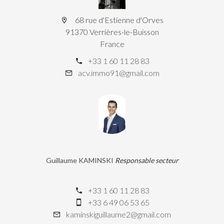
68 rue d'Estienne d'Orves
91370 Verrières-le-Buisson
France
+33 1 60 11 28 83
acv.immo91@gmail.com
Guillaume KAMINSKI
Responsable secteur
+33 1 60 11 28 83
+33 6 49 06 53 65
kaminskiguillaume2@gmail.com