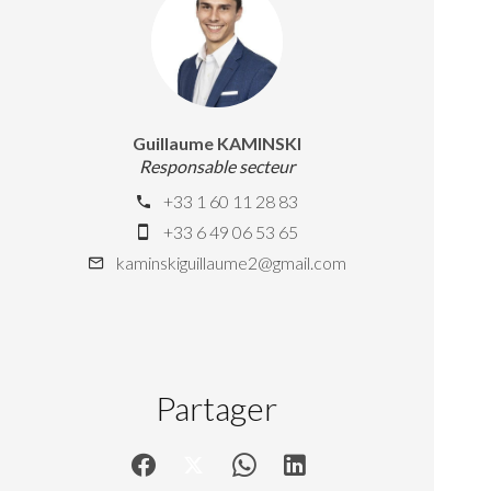
Guillaume KAMINSKI
Responsable secteur
+33 1 60 11 28 83
+33 6 49 06 53 65
kaminskiguillaume2@gmail.com
Partager