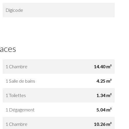
Digicode
faces
1 Chambre
14.40 m²
1 Salle de bains
4.25 m²
1 Toilettes
1.34 m²
1 Dégagement
5.04 m²
1 Chambre
10.26 m²