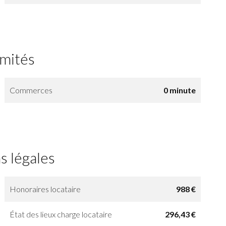
imités
Commerces
0 minute
s légales
Honoraires locataire
988 €
État des lieux charge locataire
296,43 €