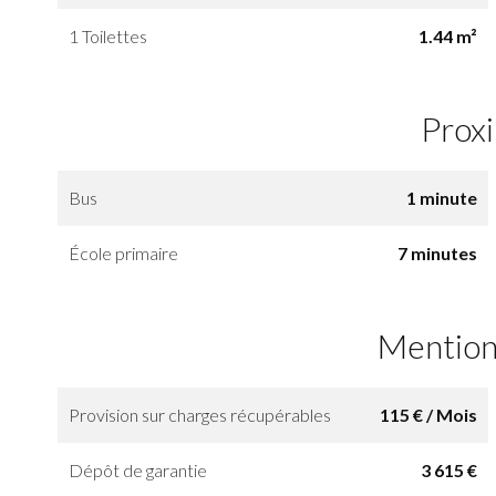
1 Toilettes
1.44 m²
Prox
Bus
1 minute
École primaire
7 minutes
Mention
Provision sur charges récupérables
115 € / Mois
Dépôt de garantie
3 615 €