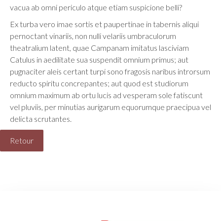
vacua ab omni periculo atque etiam suspicione belli?
Ex turba vero imae sortis et paupertinae in tabernis aliqui
pernoctant vinariis, non nulli velariis umbraculorum
theatralium latent, quae Campanam imitatus lasciviam
Catulus in aedilitate sua suspendit omnium primus; aut
pugnaciter aleis certant turpi sono fragosis naribus introrsum
reducto spiritu concrepantes; aut quod est studiorum
omnium maximum ab ortu lucis ad vesperam sole fatiscunt
vel pluviis, per minutias aurigarum equorumque praecipua vel
delicta scrutantes.
Retour