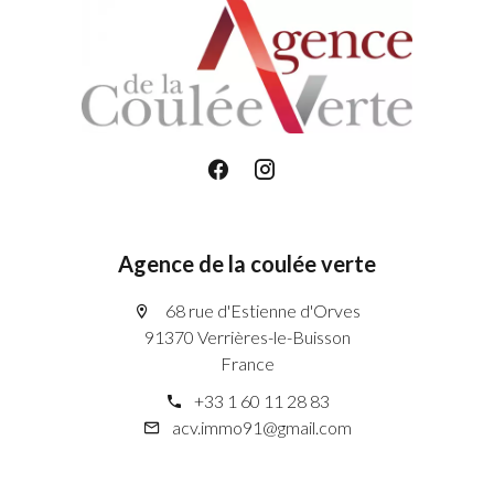
Agence de la coulée verte
68 rue d'Estienne d'Orves
91370 Verrières-le-Buisson
France
+33 1 60 11 28 83
acv.immo91@gmail.com