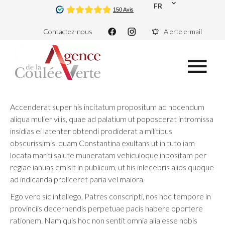
FR
Contactez-nous
Alerte e-mail
Accenderat super his incitatum propositum ad nocendum
aliqua mulier vilis, quae ad palatium ut poposcerat intromissa
insidias ei latenter obtendi prodiderat a militibus
obscurissimis. quam Constantina exultans ut in tuto iam
locata mariti salute muneratam vehiculoque inpositam per
regiae ianuas emisit in publicum, ut his inlecebris alios quoque
ad indicanda proliceret paria vel maiora.
Ego vero sic intellego, Patres conscripti, nos hoc tempore in
provinciis decernendis perpetuae pacis habere oportere
rationem. Nam quis hoc non sentit omnia alia esse nobis