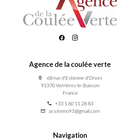
Agence de la coulée verte
68 rue d'Estienne d'Orves
91370 Verrières-le-Buisson
France
+33 1 60 11 28 83
acv.immo91@gmail.com
Navigation